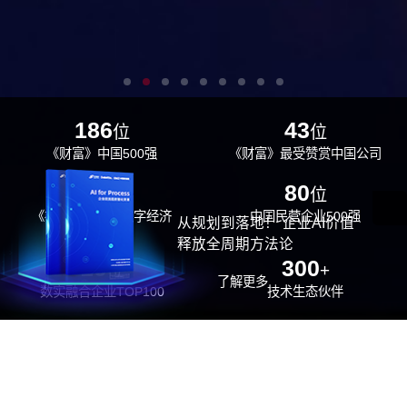
186
43
位
位
《财富》中国500强
《财富》最受赞赏中国公司
29
80
位
位
《福布斯》中国数字经济
中国民营企业500强
从规划到落地！ 企业AI价值
100强
释放全周期方法论
26
300
位
+
了解更多
数实融合企业TOP100
技术生态伙伴